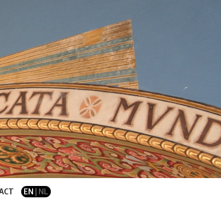
ACT
EN
| NL