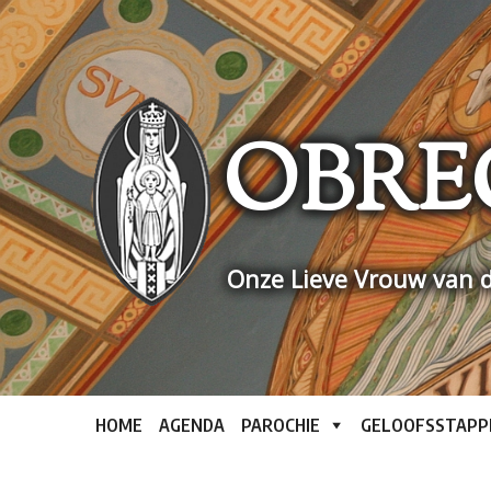
Skip
to
content
OBRE
Onze Lieve Vrouw van d
HOME
AGENDA
PAROCHIE
GELOOFSSTAPP