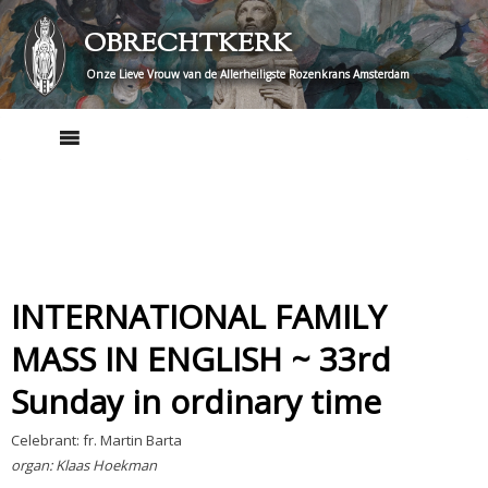
Skip
OBRECHTKERK
to
content
Onze Lieve Vrouw van de Allerheiligste Rozenkrans Amsterdam
INTERNATIONAL FAMILY
MASS IN ENGLISH ~ 33rd
Sunday in ordinary time
Celebrant: fr. Martin Barta
organ: Klaas Hoekman