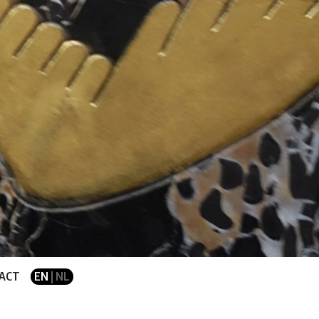
ACT
EN
| NL