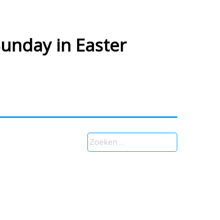
unday in Easter
Zoeken
naar: