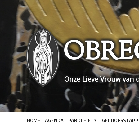
Skip
to
content
OBRE
Onze Lieve Vrouw van d
HOME
AGENDA
PAROCHIE
GELOOFSSTAPP