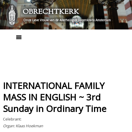
Skip
OBRECHTKERK
to
content
Onze Lieve Vrouw van de Allerheiligste Rozenkrans Amsterdam
INTERNATIONAL FAMILY
MASS IN ENGLISH ~ 3rd
Sunday in Ordinary Time
Celebrant:
Organ: Klaas Hoekman