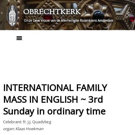
Skip
OBRECHTKERK
to
content
Onze Lieve Vrouw van de Allerheiligste Rozenkrans Amsterdam
INTERNATIONAL FAMILY
MASS IN ENGLISH ~ 3rd
Sunday in ordinary time
Celebrant: fr. J.J. Quadvlieg
organ: Klaas Hoekman