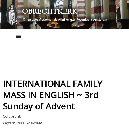
Skip
OBRECHTKERK
to
content
Onze Lieve Vrouw van de Allerheiligste Rozenkrans Amsterdam
INTERNATIONAL FAMILY
MASS IN ENGLISH ~ 3rd
Sunday of Advent
Celebrant:
Organ: Klaas Hoekman