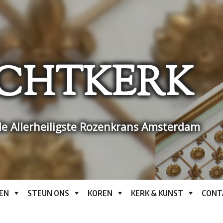
CHTKERK
e Allerheiligste Rozenkrans Amsterdam
EN
STEUN ONS
KOREN
KERK & KUNST
CONT