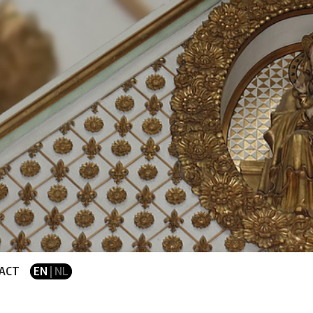
ACT
EN
| NL