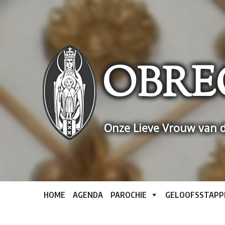
Skip
to
content
OBRE
Onze Lieve Vrouw van d
HOME
AGENDA
PAROCHIE
GELOOFSSTAPP