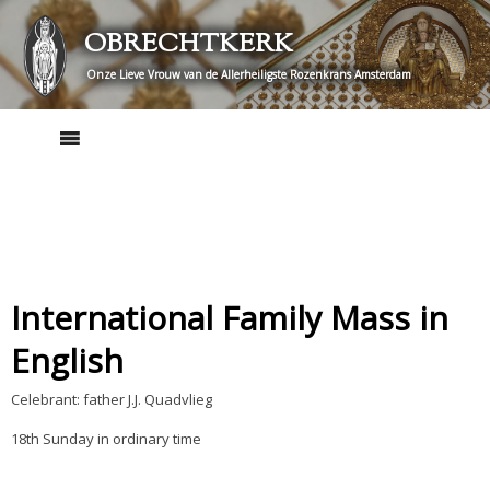
Skip
OBRECHTKERK
to
content
Onze Lieve Vrouw van de Allerheiligste Rozenkrans Amsterdam
International Family Mass in
English
Celebrant: father J.J. Quadvlieg
18th Sunday in ordinary time