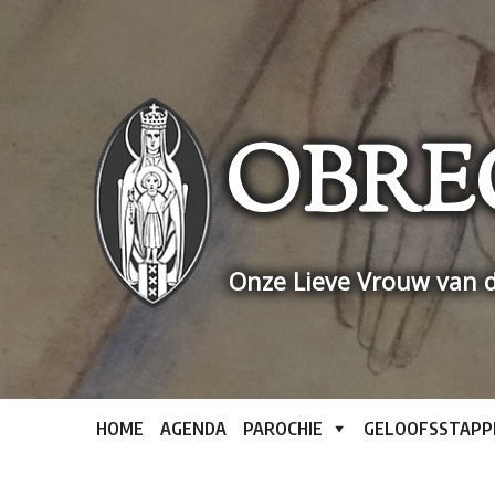
Skip
to
content
OBRE
Onze Lieve Vrouw van d
HOME
AGENDA
PAROCHIE
GELOOFSSTAPP