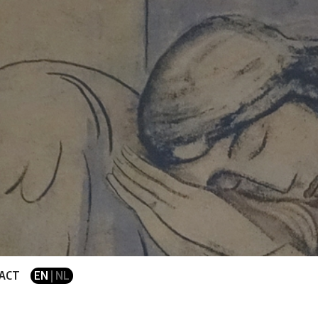
ACT
EN
| NL