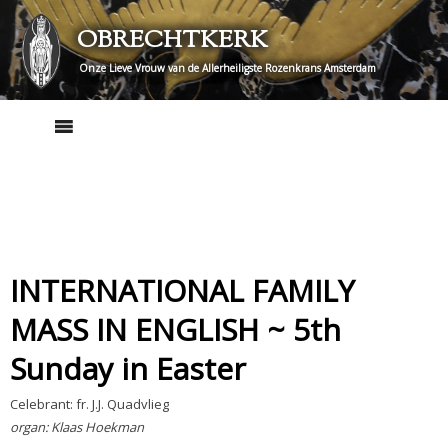
Skip
OBRECHTKERK
to
content
Onze Lieve Vrouw van de Allerheiligste Rozenkrans Amsterdam
INTERNATIONAL FAMILY
MASS IN ENGLISH ~ 5th
Sunday in Easter
Celebrant: fr. J.J. Quadvlieg
organ: Klaas Hoekman