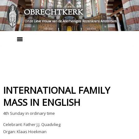
Skip
OBRECHTKERK
to
content
Onze Lieve Vrouw van de Allerheiligste Rozenkrans Amsterdam
INTERNATIONAL FAMILY
MASS IN ENGLISH
4th Sunday in ordinary time
Celebrant: Father J.J. Quadvlieg
Organ: Klaas Hoekman