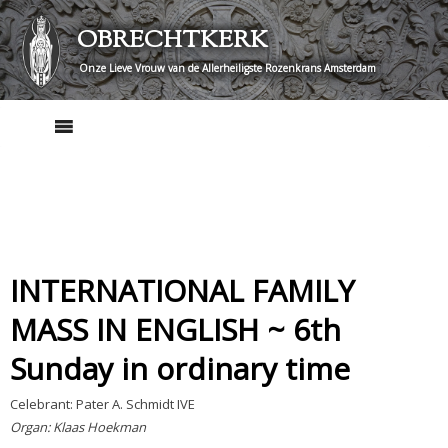
Skip
OBRECHTKERK
to
content
Onze Lieve Vrouw van de Allerheiligste Rozenkrans Amsterdam
INTERNATIONAL FAMILY
MASS IN ENGLISH ~ 6th
Sunday in ordinary time
Celebrant: Pater A. Schmidt IVE
Organ: Klaas Hoekman