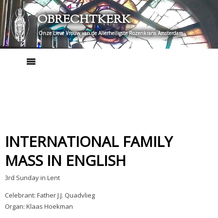
Skip
OBRECHTKERK
to
content
Onze Lieve Vrouw van de Allerheiligste Rozenkrans Amsterdam
INTERNATIONAL FAMILY
MASS IN ENGLISH
3rd Sunday in Lent
Celebrant: Father J.J. Quadvlieg
Organ: Klaas Hoekman