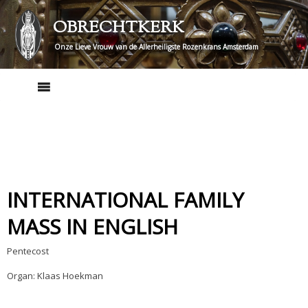
Skip
OBRECHTKERK
to
content
Onze Lieve Vrouw van de Allerheiligste Rozenkrans Amsterdam
INTERNATIONAL FAMILY
MASS IN ENGLISH
Pentecost
Organ: Klaas Hoekman