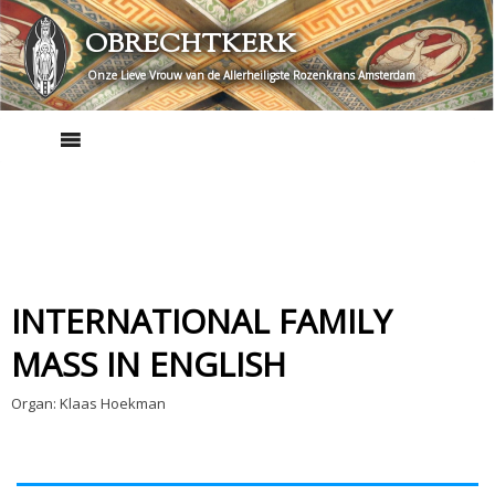
Skip
OBRECHTKERK
to
content
Onze Lieve Vrouw van de Allerheiligste Rozenkrans Amsterdam
INTERNATIONAL FAMILY
MASS IN ENGLISH
Organ: Klaas Hoekman