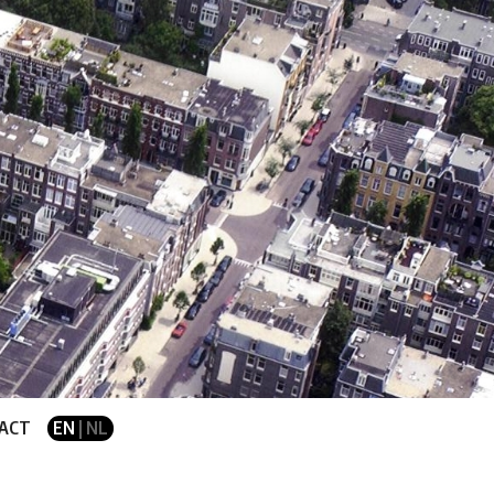
ACT
EN
| NL