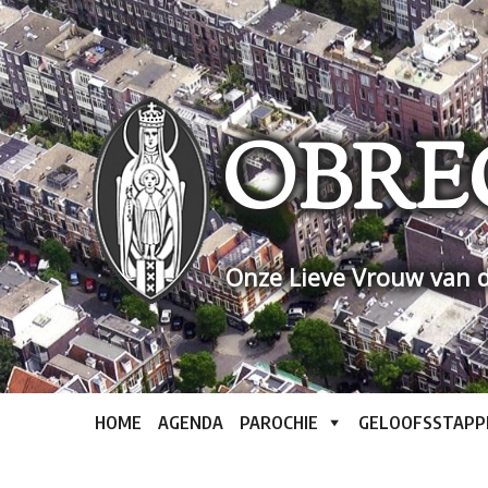
Skip
to
content
OBRE
Onze Lieve Vrouw van d
HOME
AGENDA
PAROCHIE
GELOOFSSTAPP