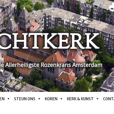
CHTKERK
e Allerheiligste Rozenkrans Amsterdam
EN
STEUN ONS
KOREN
KERK & KUNST
CONT