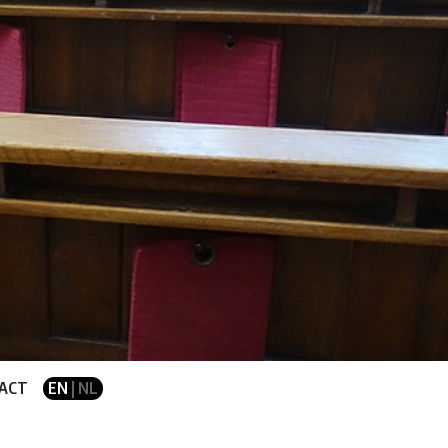
ACT
EN
| NL