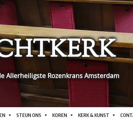
CHTKERK
e Allerheiligste Rozenkrans Amsterdam
EN
STEUN ONS
KOREN
KERK & KUNST
CONT