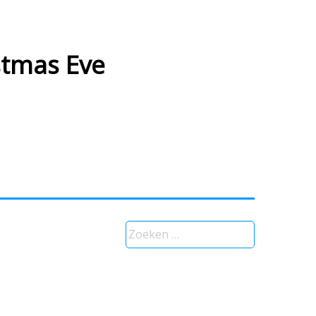
stmas Eve
Zoeken
naar: