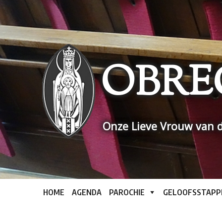
Skip
to
content
OBRE
Onze Lieve Vrouw van d
HOME
AGENDA
PAROCHIE
GELOOFSSTAPP