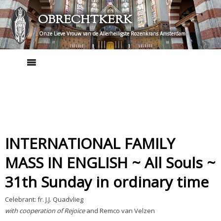
Skip
OBRECHTKERK
to
content
Onze Lieve Vrouw van de Allerheiligste Rozenkrans Amsterdam
INTERNATIONAL FAMILY
MASS IN ENGLISH ~ All Souls ~
31th Sunday in ordinary time
Celebrant: fr. J.J. Quadvlieg
with cooperation of Rejoice
and Remco van Velzen