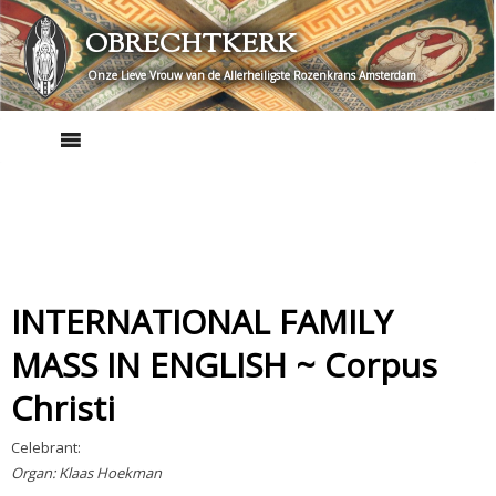
Skip
OBRECHTKERK
to
content
Onze Lieve Vrouw van de Allerheiligste Rozenkrans Amsterdam
INTERNATIONAL FAMILY
MASS IN ENGLISH ~ Corpus
Christi
Celebrant:
Organ: Klaas Hoekman