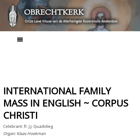
Skip
OBRECHTKERK
to
content
Onze Lieve Vrouw van de Allerheiligste Rozenkrans Amsterdam
INTERNATIONAL FAMILY
MASS IN ENGLISH ~ CORPUS
CHRISTI
Celebrant: fr. J.J. Quadvlieg
Organ: Klaas Hoekman