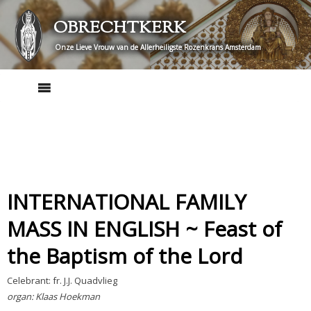
Skip
OBRECHTKERK
to
content
Onze Lieve Vrouw van de Allerheiligste Rozenkrans Amsterdam
INTERNATIONAL FAMILY
MASS IN ENGLISH ~ Feast of
the Baptism of the Lord
Celebrant: fr. J.J. Quadvlieg
organ: Klaas Hoekman