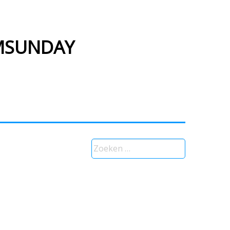
LMSUNDAY
Zoeken
naar: