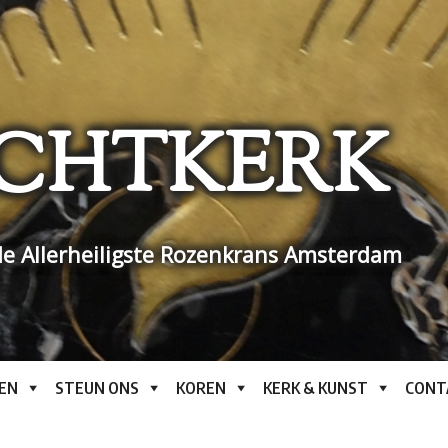
CHTKERK
e Allerheiligste Rozenkrans Amsterdam
EN
STEUN ONS
KOREN
KERK & KUNST
CONT