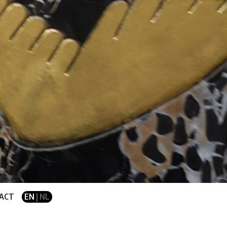
ACT
EN
| NL