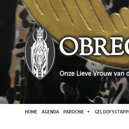
Skip
to
content
OBRE
Onze Lieve Vrouw van d
HOME
AGENDA
PAROCHIE
GELOOFSSTAPP