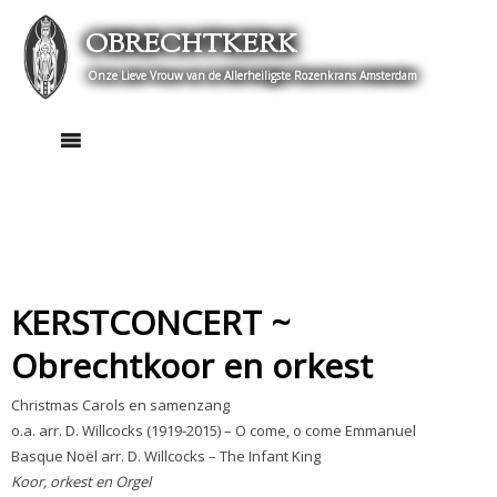
Skip
OBRECHTKERK
to
content
Onze Lieve Vrouw van de Allerheiligste Rozenkrans Amsterdam
KERSTCONCERT ~
Obrechtkoor en orkest
Christmas Carols en samenzang
o.a. arr. D. Willcocks (1919-2015) – O come, o come Emmanuel
Basque Noël arr. D. Willcocks – The Infant King
Koor, orkest en Orgel