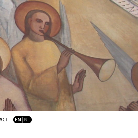
ACT
EN
| NL