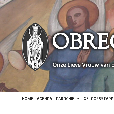
Skip
to
content
OBRE
Onze Lieve Vrouw van d
HOME
AGENDA
PAROCHIE
GELOOFSSTAPP