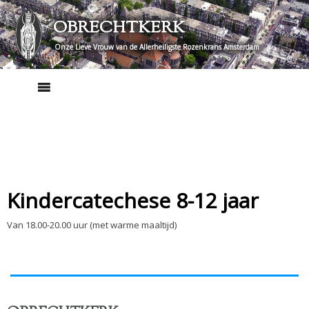
Skip
OBRECHTKERK
to
content
Onze Lieve Vrouw van de Allerheiligste Rozenkrans Amsterdam
Kindercatechese 8-12 jaar
Van 18.00-20.00 uur (met warme maaltijd)