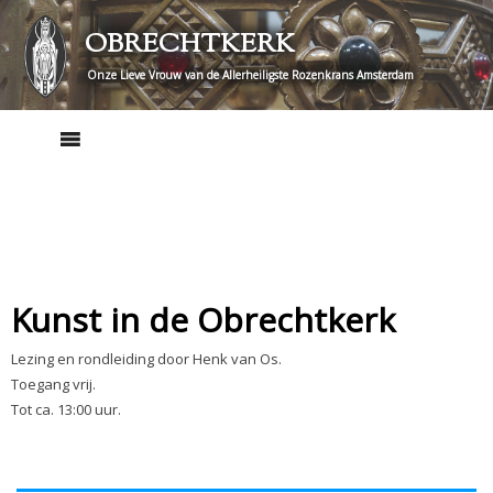
Skip
OBRECHTKERK
to
content
Onze Lieve Vrouw van de Allerheiligste Rozenkrans Amsterdam
Kunst in de Obrechtkerk
Lezing en rondleiding door Henk van Os.
Toegang vrij.
Tot ca. 13:00 uur.