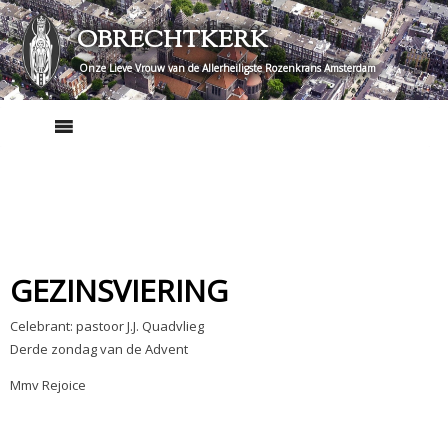
Skip
OBRECHTKERK
to
content
Onze Lieve Vrouw van de Allerheiligste Rozenkrans Amsterdam
GEZINSVIERING
Celebrant: pastoor J.J. Quadvlieg
Derde zondag van de Advent
Mmv Rejoice