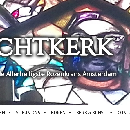
CHTKERK
e Allerheiligste Rozenkrans Amsterdam
EN
STEUN ONS
KOREN
KERK & KUNST
CONT