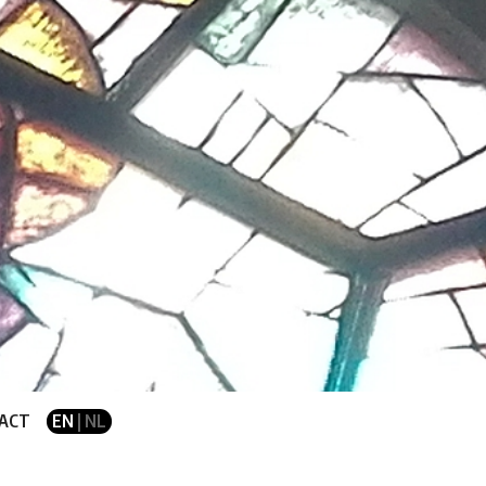
ACT
EN
| NL