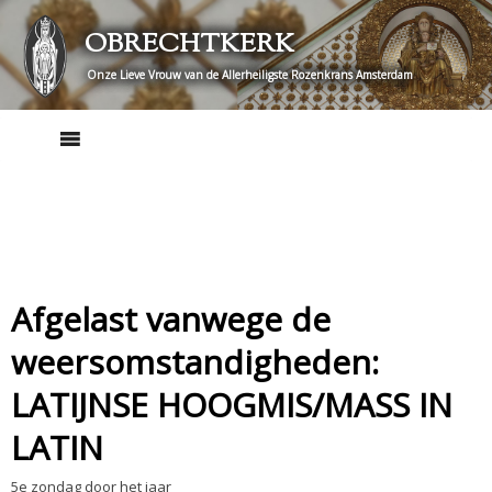
Skip
OBRECHTKERK
to
content
Onze Lieve Vrouw van de Allerheiligste Rozenkrans Amsterdam
Afgelast vanwege de
weersomstandigheden:
LATIJNSE HOOGMIS/MASS IN
LATIN
5e zondag door het jaar