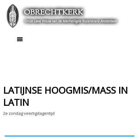
Skip
OBRECHTKERK
to
content
Onze Lieve Vrouw van de Allerheiligste Rozenkrans Amsterdam
LATIJNSE HOOGMIS/MASS IN
LATIN
2e zondag veertigdagentijd