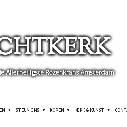
CHTKERK
e Allerheiligste Rozenkrans Amsterdam
EN
STEUN ONS
KOREN
KERK & KUNST
CONT