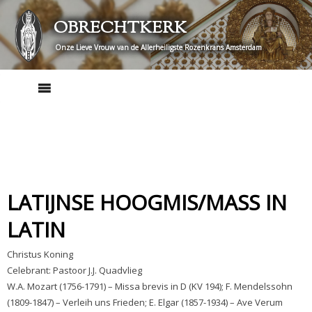
Skip
OBRECHTKERK
to
content
Onze Lieve Vrouw van de Allerheiligste Rozenkrans Amsterdam
LATIJNSE HOOGMIS/MASS IN
LATIN
Christus Koning
Celebrant: Pastoor J.J. Quadvlieg
W.A. Mozart (1756-1791) – Missa brevis in D (KV 194); F. Mendelssohn
(1809-1847) – Verleih uns Frieden; E. Elgar (1857-1934) – Ave Verum