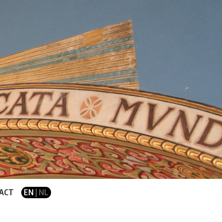
ACT
EN
| NL