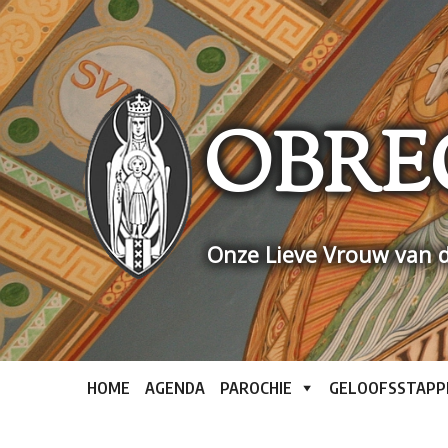
Skip
to
content
OBRE
Onze Lieve Vrouw van d
HOME
AGENDA
PAROCHIE
GELOOFSSTAPP