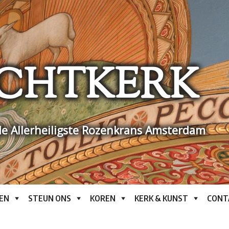
CHTKERK
e Allerheiligste Rozenkrans Amsterdam
EN
STEUN ONS
KOREN
KERK & KUNST
CONT