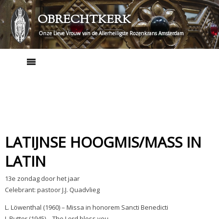
Skip
OBRECHTKERK
to
content
Onze Lieve Vrouw van de Allerheiligste Rozenkrans Amsterdam
LATIJNSE HOOGMIS/MASS IN
LATIN
13e zondag door het jaar
Celebrant: pastoor J.J. Quadvlieg
L. Löwenthal (1960) – Missa in honorem Sancti Benedicti
J. Rutter (1945) – The Lord bless you