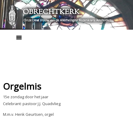
Skip
OBRECHTKERK
to
content
Onze Lieve Vrouw van de Allerheiligste Rozenkrans Amsterdam
Orgelmis
15e zondag door het jaar
Celebrant: pastoor J.J. Quadvlieg
M.m.v. Henk Geurtsen, orgel