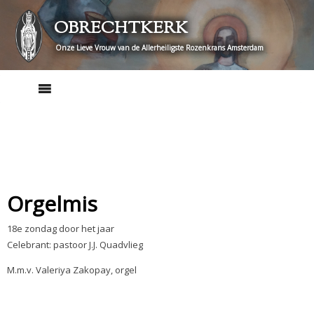
Skip
OBRECHTKERK
to
content
Onze Lieve Vrouw van de Allerheiligste Rozenkrans Amsterdam
Orgelmis
18e zondag door het jaar
Celebrant: pastoor J.J. Quadvlieg
M.m.v. Valeriya Zakopay, orgel