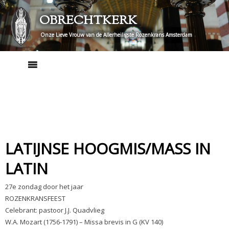
Skip
OBRECHTKERK
to
content
Onze Lieve Vrouw van de Allerheiligste Rozenkrans Amsterdam
LATIJNSE HOOGMIS/MASS IN
LATIN
27e zondag door het jaar
ROZENKRANSFEEST
Celebrant: pastoor J.J. Quadvlieg
W.A. Mozart (1756-1791) – Missa brevis in G (KV 140)