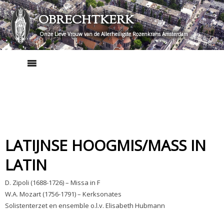
Skip
OBRECHTKERK
to
content
Onze Lieve Vrouw van de Allerheiligste Rozenkrans Amsterdam
LATIJNSE HOOGMIS/MASS IN
LATIN
D. Zipoli (1688-1726) – Missa in F
W.A. Mozart (1756-1791) – Kerksonates
Solistenterzet en ensemble o.l.v. Elisabeth Hubmann