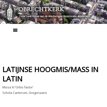
Skip
OBRECHTKERK
to
content
Onze Lieve Vrouw van de Allerheiligste Rozenkrans Amsterdam
LATIJNSE HOOGMIS/MASS IN
LATIN
Missa XI ‘Orbis factor’
Schola Cantorum, Gregoriaans