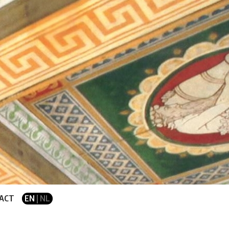
ACT
EN
| NL