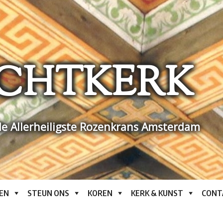
CHTKERK
e Allerheiligste Rozenkrans Amsterdam
EN
STEUN ONS
KOREN
KERK & KUNST
CONT