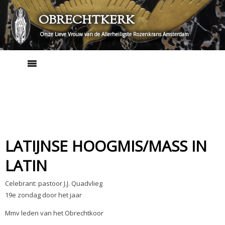
Skip
OBRECHTKERK
to
content
Onze Lieve Vrouw van de Allerheiligste Rozenkrans Amsterdam
LATIJNSE HOOGMIS/MASS IN
LATIN
Celebrant: pastoor J.J. Quadvlieg
19e zondag door het jaar
Mmv leden van het Obrechtkoor