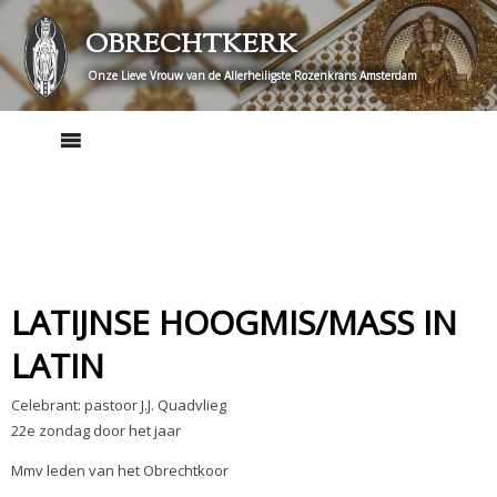
Skip
OBRECHTKERK
to
content
Onze Lieve Vrouw van de Allerheiligste Rozenkrans Amsterdam
LATIJNSE HOOGMIS/MASS IN
LATIN
Celebrant: pastoor J.J. Quadvlieg
22e zondag door het jaar
Mmv leden van het Obrechtkoor