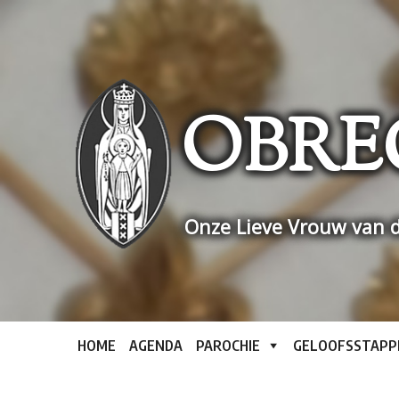
Skip
to
content
OBRE
Onze Lieve Vrouw van d
HOME
AGENDA
PAROCHIE
GELOOFSSTAPP