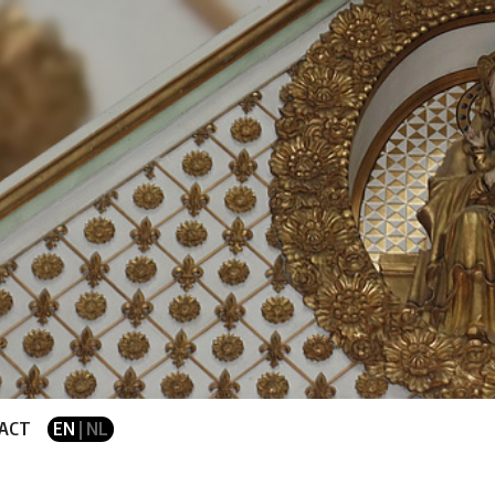
ACT
EN
| NL