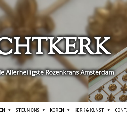
CHTKERK
e Allerheiligste Rozenkrans Amsterdam
EN
STEUN ONS
KOREN
KERK & KUNST
CONT