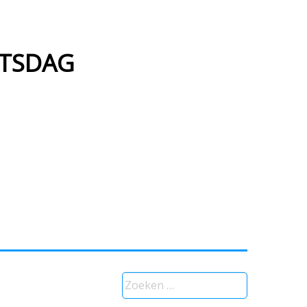
RTSDAG
Zoeken
naar: