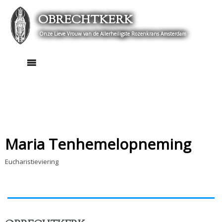
Skip
OBRECHTKERK
to
content
Onze Lieve Vrouw van de Allerheiligste Rozenkrans Amsterdam
Maria Tenhemelopneming
Eucharistieviering