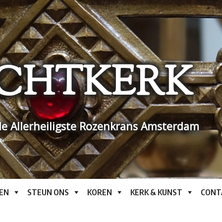
CHTKERK
e Allerheiligste Rozenkrans Amsterdam
EN
STEUN ONS
KOREN
KERK & KUNST
CONT