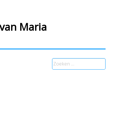
 van Maria
Zoeken
naar: