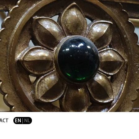
ACT
EN
| NL