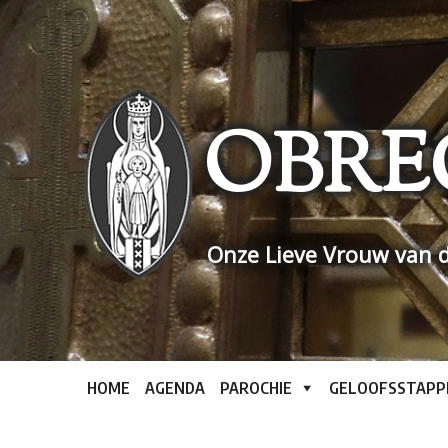
Skip
to
content
OBRE
Onze Lieve Vrouw van d
HOME
AGENDA
PAROCHIE
GELOOFSSTAPP