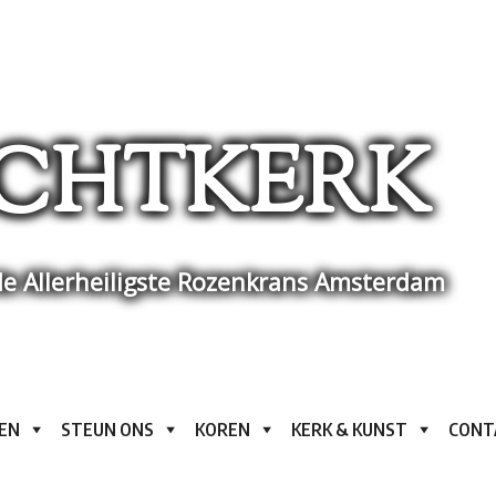
CHTKERK
e Allerheiligste Rozenkrans Amsterdam
EN
STEUN ONS
KOREN
KERK & KUNST
CONT