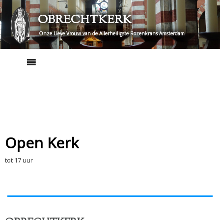
Skip
OBRECHTKERK
to
content
Onze Lieve Vrouw van de Allerheiligste Rozenkrans Amsterdam
Open Kerk
tot 17 uur