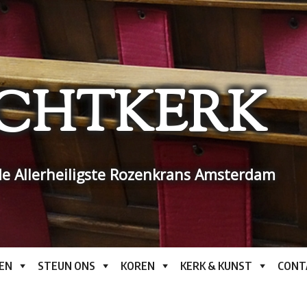
CHTKERK
e Allerheiligste Rozenkrans Amsterdam
EN
STEUN ONS
KOREN
KERK & KUNST
CONT