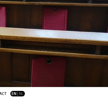
ACT
EN
| NL