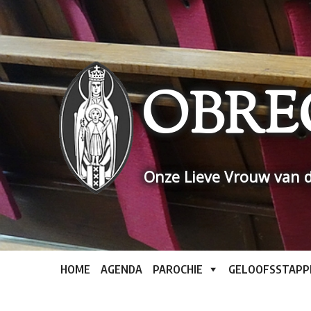
Skip
to
content
OBRE
Onze Lieve Vrouw van d
HOME
AGENDA
PAROCHIE
GELOOFSSTAPP