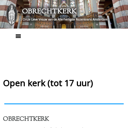
Skip
OBRECHTKERK
to
content
Onze Lieve Vrouw van de Allerheiligste Rozenkrans Amsterdam
Open kerk (tot 17 uur)
OBRECHTKERK