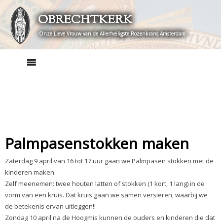
Skip
OBRECHTKERK
to
content
Onze Lieve Vrouw van de Allerheiligste Rozenkrans Amsterdam
Palmpasenstokken maken
Zaterdag 9 april van 16 tot 17 uur gaan we Palmpasen stokken met de
kinderen maken.
Zelf meenemen: twee houten latten of stokken (1 kort, 1 lang) in de
vorm van een kruis. Dat kruis gaan we samen versieren, waarbij we
de betekenis ervan uitleggen!!
Zondag 10 april na de Hoogmis kunnen de ouders en kinderen die dat